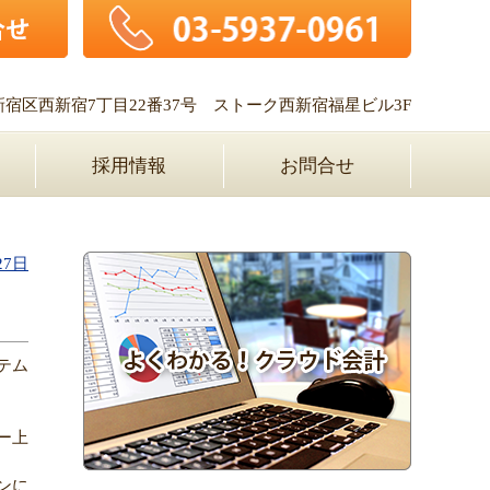
新宿区西新宿7丁目22番37号
ストーク西新宿福星ビル3F
採用情報
お問合せ
27日
テム
ー上
ンに