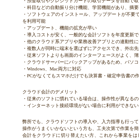
・預金取引やクレジットカードの取引データを自動で取
・科目などの自動振り分け機能、学習機能があり、摘要
・ソフトウェアのインストール、アップデートが不要
を利用可能
・アップデート、機能の拡充が早い
・導入コストが安く、一般的な会計ソフトを年度更新で
・他のクラウド系アプリや業務改善アプリとの連動性に
・複数人が同時に端末を選ばずにアクセスでき、外出先
・従来ソフトよりも画面のインターフェースがよく、簿
・クラウドサーバーにバックアップがあるため、パソコ
・Windows、Mac両方に対応
・PCがなくてもスマホだけでも決算書・確定申告書の
クラウド会計のデメリット
・従来のソフトに慣れている場合は、操作性が異なるの
・インターネット接続環境がない場合に利用ができない
弊所でも、クラウドソフトの導入や、入力指導も行って
操作がうまくいかないという方も、工夫次第で作業を簡
会計をクラウドに切り替えたい方、これから事業をは