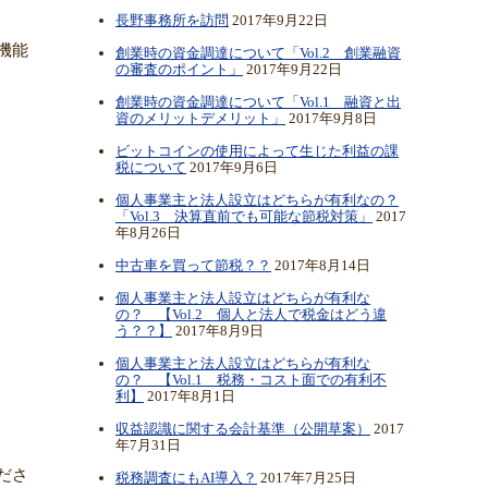
長野事務所を訪問
2017年9月22日
機能
創業時の資金調達について「Vol.2 創業融資
の審査のポイント」
2017年9月22日
創業時の資金調達について「Vol.1 融資と出
資のメリットデメリット」
2017年9月8日
ビットコインの使用によって生じた利益の課
税について
2017年9月6日
個人事業主と法人設立はどちらが有利なの？
「Vol.3 決算直前でも可能な節税対策」
2017
年8月26日
中古車を買って節税？？
2017年8月14日
個人事業主と法人設立はどちらが有利な
の？ 【Vol.2 個人と法人で税金はどう違
う？？】
2017年8月9日
個人事業主と法人設立はどちらが有利な
の？ 【Vol.1 税務・コスト面での有利不
利】
2017年8月1日
収益認識に関する会計基準（公開草案）
2017
年7月31日
ださ
税務調査にもAI導入？
2017年7月25日