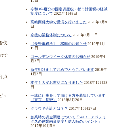
15日
令和3年度分の固定資産税・都市計画税の軽減
制度について
2021年1月8日
高崎商科大学で講演を行いました
2020年7月9
日
今後の業務体制について
2020年5月11日
を使
【長野事務所】 移転のお知らせ
2019年4月
19日
ので
ゴールデンウイーク休業のお知らせ
2019年4
月3日
新年明けましておめでとうございます
2019年
1月2日
う点
本年も大変お世話になりました
2018年12月28
日
ピュ
一緒に仕事をして頂ける方を募集しています
（東京、長野）
2018年8月20日
クラウド会計とは？？
2017年10月27日
創業時の資金調達について「Vol.3 アベノミ
クスの創業融資制度と借入時のポイント」
2017年10月5日