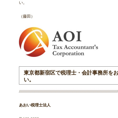
い。
（藤田）
東京都新宿区で税理士・会計事務所を
い。
//////////////////////////////////////////////////////////////////////////////////////////////
あおい税理士法人