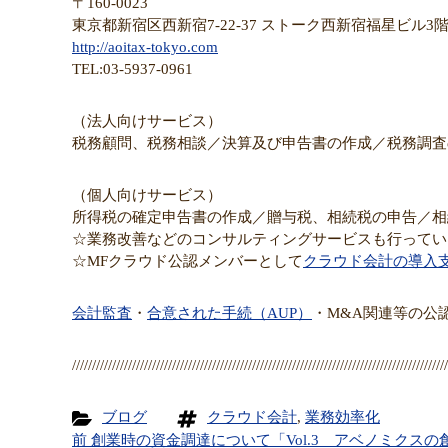
〒160-0023
東京都新宿区西新宿7-22-37 ストーク西新宿福星ビル3
http://aoitax-tokyo.com
TEL:03-5937-0961
（法人向けサービス）
税務顧問、税務相談／決算及び申告書の作成／税務調査
（個人向けサービス）
所得税の確定申告書の作成／贈与税、相続税の申告／相
☆業務改善などのコンサルティングサービスも行ってい
☆MFクラウド公認メンバーとして
クラウド会計の導入
会計監査
・
合意された手続（AUP）
・M&A関連等の公
//////////////////////////////////////////////////////////////////////////////////////////////
ブログ
クラウド会計
,
業務効率化
前
創業時の資金調達について「Vol.3 アベノミクス