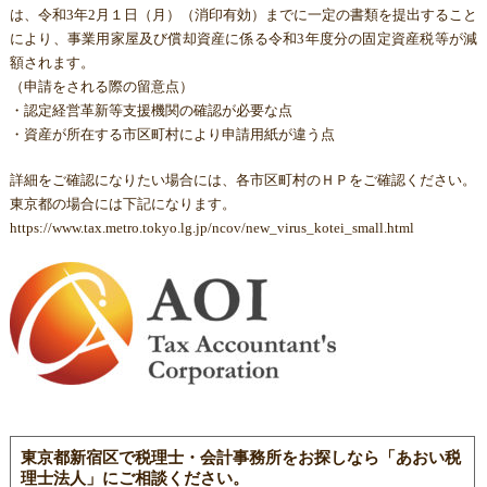
は、令和3年2月１日（月）（消印有効）までに一定の書類を提出すること
により、事業用家屋及び償却資産に係る令和3年度分の固定資産税等が減
額されます。
（申請をされる際の留意点）
・認定経営革新等支援機関の確認が必要な点
・資産が所在する市区町村により申請用紙が違う点
詳細をご確認になりたい場合には、各市区町村のＨＰをご確認ください。
東京都の場合には下記になります。
https://www.tax.metro.tokyo.lg.jp/ncov/new_virus_kotei_small.html
東京都新宿区で税理士・会計事務所をお探しなら「あおい税
理士法人」にご相談ください。