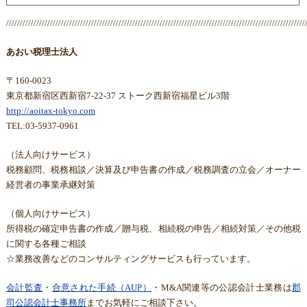
/////////////////////////////////////////////////////////////////////////////////////////////////////////////
あおい税理士法人
〒160-0023
東京都新宿区西新宿7-22-37 ストーク西新宿福星ビル3階
http://aoitax-tokyo.com
TEL:03-5937-0961
（法人向けサービス）
税務顧問、税務相談／決算及び申告書の作成／税務調査の立会／オーナー
経営者の事業承継対策
（個人向けサービス）
所得税の確定申告書の作成／贈与税、相続税の申告／相続対策／その他税
に関する各種ご相談
☆業務改善などのコンサルティングサービスも行っています。
会計監査
・
合意された手続（AUP）
・M&A関連等の公認会計士業務は
郡
司公認会計士事務所
までお気軽にご相談下さい。