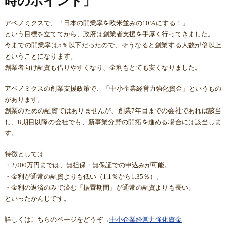
時のポイント」
アベノミクスで、「日本の開業率を欧米並みの10％にする！」
という目標を立ててから、政府は創業者支援を手厚く行ってきました。
今までの開業率は5％以下だったので、そうなると創業する人数が倍以上
ということになります。
創業者向け融資も借りやすくなり、金利もとても安くなりました。
アベノミクスの創業支援政策で、「中小企業経営力強化資金」というもの
があります。
創業のための融資ではありませんが、創業7年目までの会社であれば該当
し、8期目以降の会社でも、新事業分野の開拓を進める場合には該当しま
す。
特徴としては
・2,000万円までは、無担保・無保証での申込みが可能。
・金利が通常の融資よりも低い（1.1％から1.35％）。
・金利の返済のみで済む「据置期間」が通常の融資よりも長い。
といったかんじです。
詳しくはこちらのページをどうぞ→
中小企業経営力強化資金