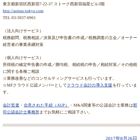
東京都新宿区西新宿7-22-37 ストーク西新宿福星ビル3階
http://aoitax-tokyo.com
TEL:03-5937-0961
（法人向けサービス）
税務顧問、税務相談／決算及び申告書の作成／税務調査の立会／オーナー
経営者の事業承継対策
（個人向けサービス）
所得税の確定申告書の作成／贈与税、相続税の申告／相続対策／その他税
に関する各種ご相談
☆業務改善などのコンサルティングサービスも行っています。
☆MFクラウド公認メンバーとして
クラウド会計の導入支援
を行っていま
す。
会計監査
・
合意された手続（AUP）
・M&A関連等の公認会計士業務は
郡
司公認会計士事務所
までお気軽にご相談下さい。
/////////////////////////////////////////////////////////////////////////////////////////////////////////////
2017年8月26日