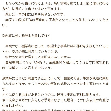
となってから借りに行くよりは、悪い実績が出てしまう前に借りに行く
方が、結果的には借りやすいと言えます。
銀行は、雨の日には傘を貸さないのです。
赤字での融資打診は圧倒的に不利だということを覚えておいてくださ
い。
③融資に強い税理士を連れて行く
実績のない創業者にとって、税理士が事業計画の作成を支援しているこ
とや、交渉の際に同席していることで、
銀行の信頼性が増すことは間違いありません。
金融機関とつながりがあり、金融機関を紹介してくれる専門家であれ
ば、尚望ましいと言えるでしょう。
創業時にどれだけ調達できたかによって、創業の可否、事業を軌道に乗せ
られるかどうか、そしてその後の事業の成長スピードが全く変わってきま
す。
すぐに使える現金があるというのは、経営に非常に有利に働きます。
仮に現金が来月の仕入分しか手元になかった場合、その仕入以上の利益は
生まれません。
資金があるだけで、経営者の意思決定の幅が大きく広がるのです。