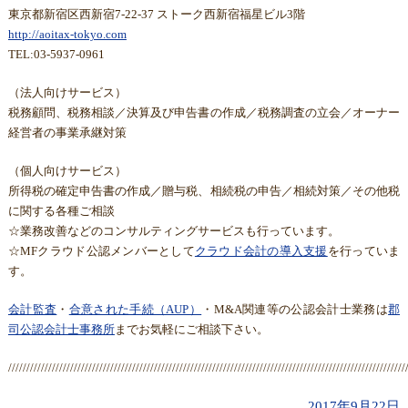
東京都新宿区西新宿7-22-37 ストーク西新宿福星ビル3階
http://aoitax-tokyo.com
TEL:03-5937-0961
（法人向けサービス）
税務顧問、税務相談／決算及び申告書の作成／税務調査の立会／オーナー
経営者の事業承継対策
（個人向けサービス）
所得税の確定申告書の作成／贈与税、相続税の申告／相続対策／その他税
に関する各種ご相談
☆業務改善などのコンサルティングサービスも行っています。
☆MFクラウド公認メンバーとして
クラウド会計の導入支援
を行っていま
す。
会計監査
・
合意された手続（AUP）
・M&A関連等の公認会計士業務は
郡
司公認会計士事務所
までお気軽にご相談下さい。
/////////////////////////////////////////////////////////////////////////////////////////////////////////////
2017年9月22日